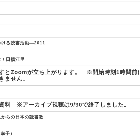
ける読書活動―2011
/ 田揚江里
すとZoomが立ち上がります。 ※開始時刻1時間前
きません。
4
資料 ※アーカイブ視聴は9/30で終了しました。
れからの日本の読書教
立幸子）