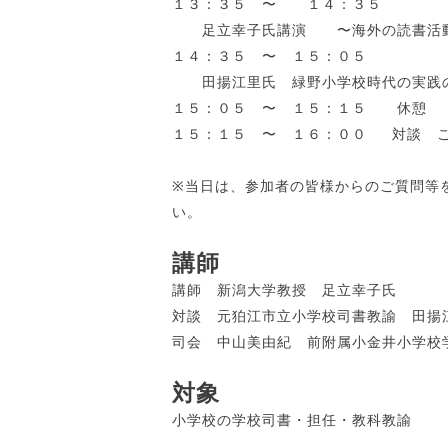
１３：３５ 〜 １４：３５
足立幸子氏講演 〜海外の読書活動
１４：３５ 〜 １５：０５
田揚江里氏 緑野小学校時代の実践
１５：０５ 〜 １５：１５ 休憩
１５：１５ 〜 １６：００ 対談 こ
※当日は、参加者の皆様からのご質問等
い。
講師
講師 新潟大学教授 足立幸子氏
対談 元狛江市立小学校司書教諭 田揚
司会 中山美由紀 前附属小金井小学校
対象
小学校の学校司書・担任・教科教諭