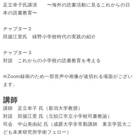
足立幸子氏講演 〜海外の読書活動に見るこれからの日
本の読書教育〜
チャプター２
田揚江里氏 緑野小学校時代の実践の紹介
チャプター３
対談 これからの小学校の読書教育を考える
※Zoom録画のため一部音声や画像が途切れる場面がござい
ます。
講師
講師 足立幸子 氏（新潟大学教授）
対談 田揚江里 氏（元狛江市立小学校司書教諭）
司会 中山美由紀 氏（成蹊大学非常勤講師 東京学芸大こ
ども未来研究所学術フェロー）